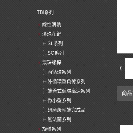
TBI系列
線性滑軌
滾珠花鍵
SL系列
SO系列
滾珠螺桿
內循環系列
外循環重負荷系列
端蓋式循環高速系列
商品
微小型系列
研磨級軸端完成品
無法蘭系列
旋轉系列