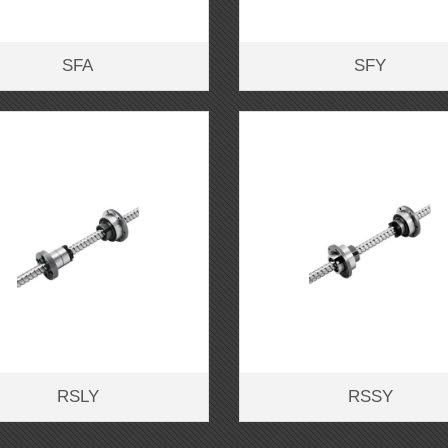
SFA
SFY
RSLY
RSSY