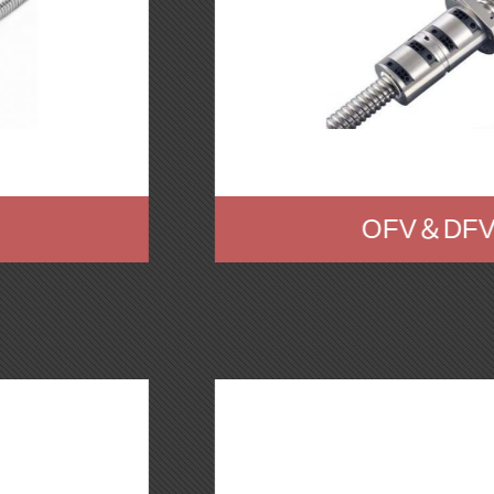
OFV＆DFV